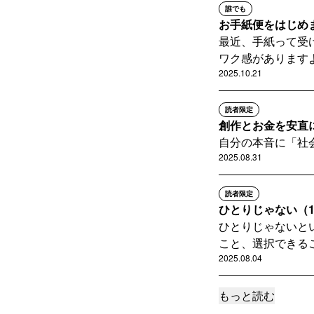
誰でも
お手紙便をはじめ
最近、手紙って受
ワク感がありますよ
2025.10.21
読者限定
創作とお金を安直に結
自分の本音に「社
2025.08.31
読者限定
ひとりじゃない（145
ひとりじゃないと
こと、選択できるこ
2025.08.04
もっと読む
読者限定
価値と価格について考